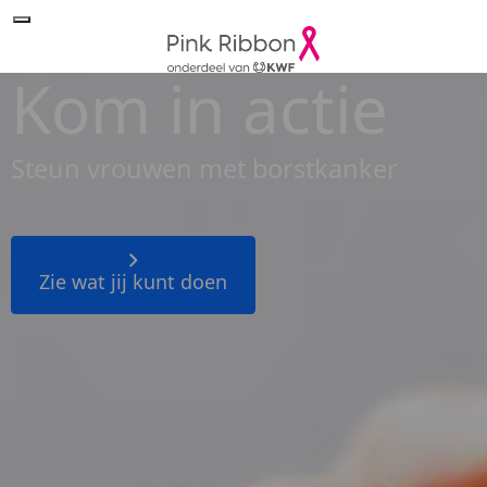
Kom in actie
Steun vrouwen met borstkanker
Zie wat jij kunt doen