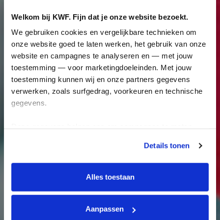
Welkom bij KWF. Fijn dat je onze website bezoekt.
We gebruiken cookies en vergelijkbare technieken om 
onze website goed te laten werken, het gebruik van onze 
website en campagnes te analyseren en — met jouw 
toestemming — voor marketingdoeleinden. Met jouw 
toestemming kunnen wij en onze partners gegevens 
verwerken, zoals surfgedrag, voorkeuren en technische 
gegevens.
Deze gegevens helpen ons om campagnes te meten, 
prestaties te verbeteren en relevante KWF-content te 
Details tonen
tonen. Je kunt je toestemming op elk moment wijzigen of 
intrekken via Cookie instellingen onderaan de pagina. De 
lijst met cookies is te vinden in het tabblad “details”.
Alles toestaan
Aanpassen