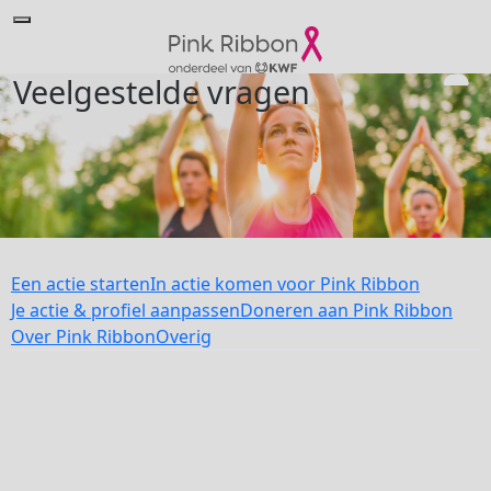
Veelgestelde vragen
Een actie starten
In actie komen voor Pink Ribbon
Je actie & profiel aanpassen
Doneren aan Pink Ribbon
Over Pink Ribbon
Overig
add_circle
add_circle
remove_circle
remove_circle
expand_circle_down
expand_circle_down