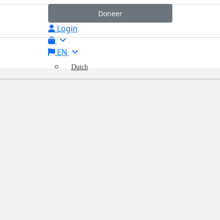
Doneer
Login
EN
Dutch