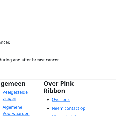
Street
City
ncer.
Postcode
during and after breast cancer.
Country
lgemeen
Over Pink
Ribbon
The Netherlands
Veelgestelde
vragen
Over ons
Payment Options
Algemene
Neem contact op
Voorwaarden