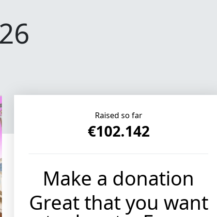
026
Raised so far
€102.142
Make a donation
Your data
Great that you want
I'd like to remain anonymous to the