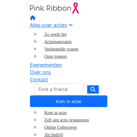
Alles over acties
Zo werkt het
Actiematerialen
Veelgestelde vragen
Onze toppers
Evenementen
Over ons
Contact
Kom in actie
Kom in actie
Zelf een actie organiseren
Online Collecteren
Als bedrijf