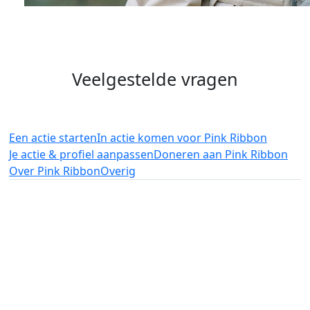
Veelgestelde vragen
Een actie starten
In actie komen voor Pink Ribbon
Je actie & profiel aanpassen
Doneren aan Pink Ribbon
Over Pink Ribbon
Overig
add_circle
add_circle
remove_circle
remove_circle
expand_circle_down
expand_circle_down
expand_circle_down
expand_circle_down
Hoe start ik een actie?