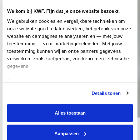
Welkom bij KWF. Fijn dat je onze website bezoekt.
We gebruiken cookies en vergelijkbare technieken om 
onze website goed te laten werken, het gebruik van onze 
website en campagnes te analyseren en — met jouw 
toestemming — voor marketingdoeleinden. Met jouw 
toestemming kunnen wij en onze partners gegevens 
verwerken, zoals surfgedrag, voorkeuren en technische 
gegevens.
Deze gegevens helpen ons om campagnes te meten, 
prestaties te verbeteren en relevante KWF-content te 
Details tonen
tonen. Je kunt je toestemming op elk moment wijzigen of 
intrekken via Cookie instellingen onderaan de pagina. De 
lijst met cookies is te vinden in het tabblad “details”.
Alles toestaan
Aanpassen