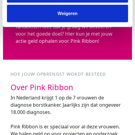
Zelf een actie organiseren
Op welke manier kom jij het liefst in actie?
Weigeren
Ben je liever creatief dan sportief? Heb je een
fantastisch idee dat je graag wil uitvoeren
voor het goede doel? Hier kun je met jouw
actie geld ophalen voor Pink Ribbon!
HOE JOUW OPBRENGST WORDT BESTEED
Over Pink Ribbon
In Nederland krijgt 1 op de 7 vrouwen de
diagnose borstkanker. Jaarlijks zijn dat ongeveer
18.000 diagnoses.
Pink Ribbon is er speciaal voor al deze vrouwen.
We halen geld op voor projecten en onderzoek