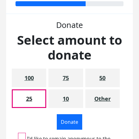
Donate
Select amount to
donate
100
75
50
25
10
Other
Donate
I'd like to remain anonymous to the