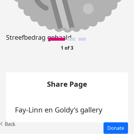
Streefbedrag gehaald.
1 of 3
Share Page
Fay-Linn en Goldy's
gallery
Back
Donate