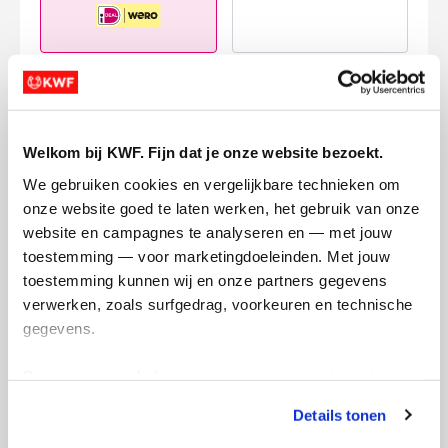
Credit Card
Welkom bij KWF. Fijn dat je onze website bezoekt.
We gebruiken cookies en vergelijkbare technieken om 
onze website goed te laten werken, het gebruik van onze 
I want to contribute to the transaction
website en campagnes te analyseren en — met jouw 
costs
This will add €0.40 to your donation.
toestemming — voor marketingdoeleinden. Met jouw 
toestemming kunnen wij en onze partners gegevens 
Donate Now
verwerken, zoals surfgedrag, voorkeuren en technische 
gegevens.
Deze gegevens helpen ons om campagnes te meten, 
prestaties te verbeteren en relevante KWF-content te 
Raised
My Goal
Details tonen
tonen. Je kunt je toestemming op elk moment wijzigen of 
€174
€125
intrekken via Cookie instellingen onderaan de pagina. De 