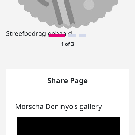
Streefbedrag gehaald.
1 of 3
Share Page
Morscha Deninyo's
gallery