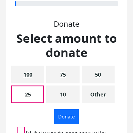
Donate
Select amount to
donate
100
75
50
25
10
Other
Donate
I'd like to remain anonymous to the