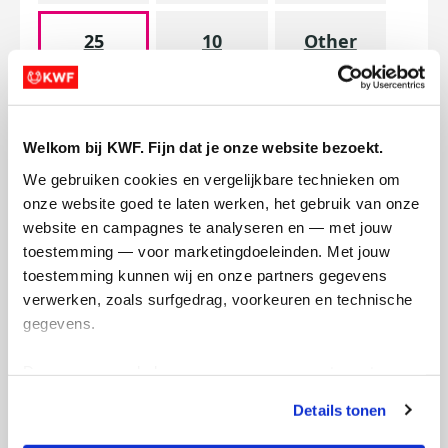
25
10
Other
Donate
Welkom bij KWF. Fijn dat je onze website bezoekt.
I'd like to remain anonymous to the
We gebruiken cookies en vergelijkbare technieken om 
fundraiser
onze website goed te laten werken, het gebruik van onze 
website en campagnes te analyseren en — met jouw 
Personal Donation
Company Donation
toestemming — voor marketingdoeleinden. Met jouw 
First Name *
toestemming kunnen wij en onze partners gegevens 
verwerken, zoals surfgedrag, voorkeuren en technische 
gegevens.
Prefix
Last Name *
Deze gegevens helpen ons om campagnes te meten, 
prestaties te verbeteren en relevante KWF-content te 
Details tonen
tonen. Je kunt je toestemming op elk moment wijzigen of 
intrekken via Cookie instellingen onderaan de pagina. De 