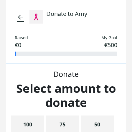
Donate to Amy
arrow_back
Raised
My Goal
€0
€500
Donate
Select amount to
donate
100
75
50