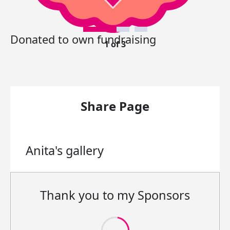
Donated to own fundraising
1 of 3
Share Page
Anita's
gallery
Thank you to my Sponsors