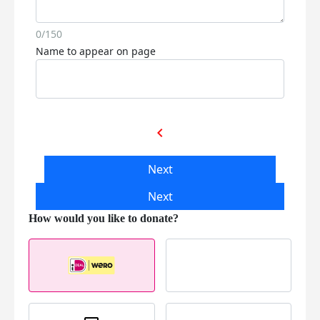
0/150
Name to appear on page
chevron_left
Next
Next