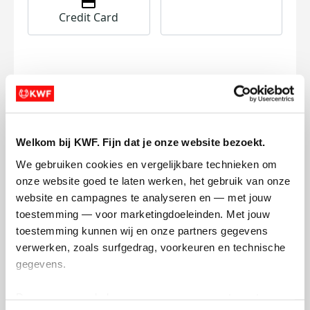
Credit Card
I want to contribute to the transaction
costs
This will add €0.40 to your donation.
Donate Now
Welkom bij KWF. Fijn dat je onze website bezoekt.
We gebruiken cookies en vergelijkbare technieken om 
onze website goed te laten werken, het gebruik van onze 
website en campagnes te analyseren en — met jouw 
toestemming — voor marketingdoeleinden. Met jouw 
Raised
My Goal
toestemming kunnen wij en onze partners gegevens 
€320
€500
verwerken, zoals surfgedrag, voorkeuren en technische 
gegevens.
Donate
Deze gegevens helpen ons om campagnes te meten, 