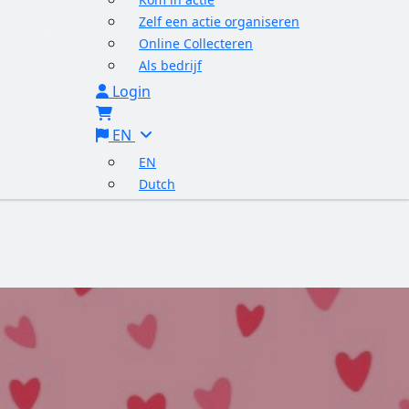
Zelf een actie organiseren
Online Collecteren
Als bedrijf
Login
EN
EN
Dutch