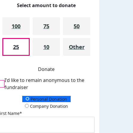
Select amount to donate
100
75
50
25
10
Other
Donate
I'd like to remain anonymous to the
fundraiser
Donation Type
Personal Donation
Company Donation
First Name*