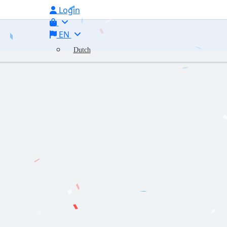
Login
EN
Dutch