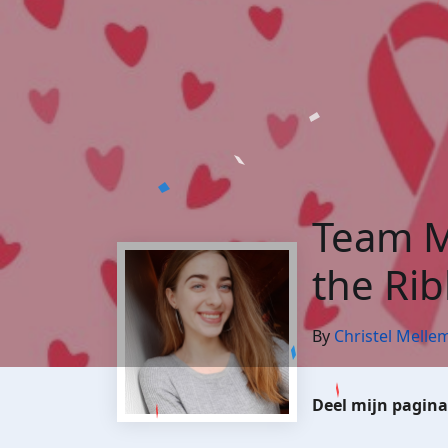
Team M
the Ri
By
Christel Melle