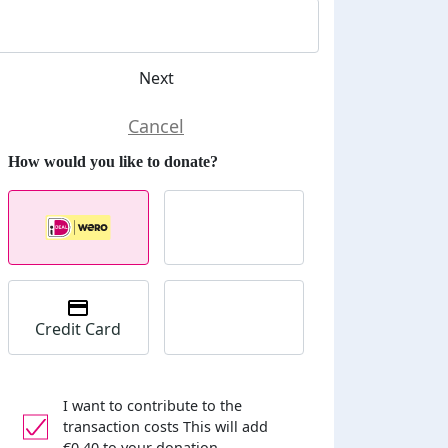
Next
Credit Card
I want to contribute to the
transaction costs
This will add
€0,40 to your donation.