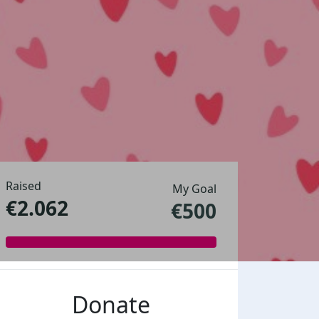
Raised
My Goal
€2.062
€500
Donate