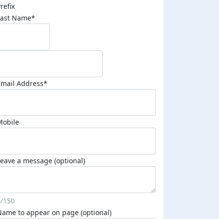
refix
Last Name*
Email Address*
Mobile
eave a message (optional)
0/150
Name to appear on page (optional)