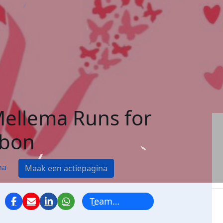
ellema Runs for
bbon
ma
Maak een actiepagina
Team
Mellema