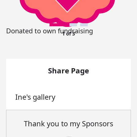
Donated to own fundraising
1 of 3
Share Page
Ine's
gallery
Thank you to my Sponsors