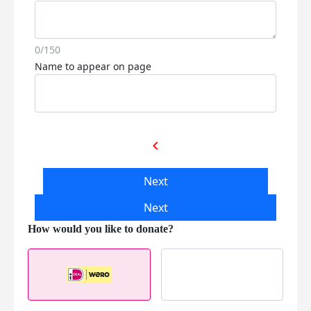
0/150
Name to appear on page
chevron_left
Next
Next