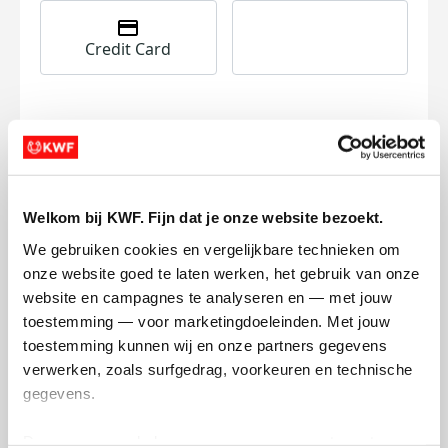
Credit Card
I want to contribute to the transaction
costs
This will add €0.40 to your donation.
Welkom bij KWF. Fijn dat je onze website bezoekt.
Donate Now
We gebruiken cookies en vergelijkbare technieken om 
onze website goed te laten werken, het gebruik van onze 
website en campagnes te analyseren en — met jouw 
toestemming — voor marketingdoeleinden. Met jouw 
Raised
My Goal
toestemming kunnen wij en onze partners gegevens 
€13
€500
verwerken, zoals surfgedrag, voorkeuren en technische 
gegevens.
Donate
Deze gegevens helpen ons om campagnes te meten, 