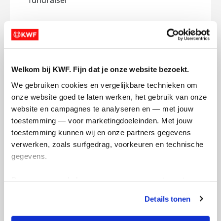
fundraiser
Personal Donation
Company Donation
First Name *
Welkom bij KWF. Fijn dat je onze website bezoekt.
Prefix
Last Name *
We gebruiken cookies en vergelijkbare technieken om 
onze website goed te laten werken, het gebruik van onze 
website en campagnes te analyseren en — met jouw 
toestemming — voor marketingdoeleinden. Met jouw 
toestemming kunnen wij en onze partners gegevens 
Email Address *
verwerken, zoals surfgedrag, voorkeuren en technische 
gegevens.
Deze gegevens helpen ons om campagnes te meten, 
Mobile
prestaties te verbeteren en relevante KWF-content te 
Details tonen
tonen. Je kunt je toestemming op elk moment wijzigen of 
intrekken via Cookie instellingen onderaan de pagina. De 