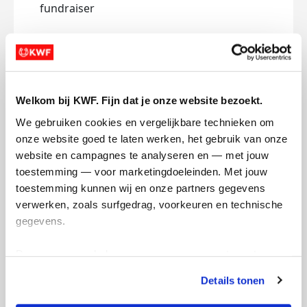
fundraiser
Personal Donation
Company Donation
First Name *
Welkom bij KWF. Fijn dat je onze website bezoekt.
Prefix
Last Name *
We gebruiken cookies en vergelijkbare technieken om 
onze website goed te laten werken, het gebruik van onze 
website en campagnes te analyseren en — met jouw 
toestemming — voor marketingdoeleinden. Met jouw 
toestemming kunnen wij en onze partners gegevens 
verwerken, zoals surfgedrag, voorkeuren en technische 
Email Address *
gegevens.
Deze gegevens helpen ons om campagnes te meten, 
Mobile
prestaties te verbeteren en relevante KWF-content te 
Details tonen
tonen. Je kunt je toestemming op elk moment wijzigen of 
intrekken via Cookie instellingen onderaan de pagina. De 