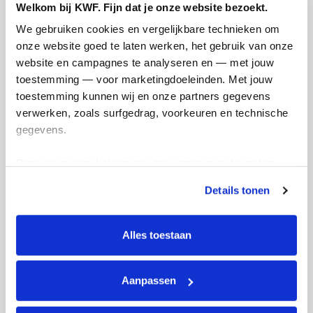
Welkom bij KWF. Fijn dat je onze website bezoekt.
We gebruiken cookies en vergelijkbare technieken om 
onze website goed te laten werken, het gebruik van onze 
website en campagnes te analyseren en — met jouw 
toestemming — voor marketingdoeleinden. Met jouw 
toestemming kunnen wij en onze partners gegevens 
verwerken, zoals surfgedrag, voorkeuren en technische 
gegevens.
Fundraising page created
Deze gegevens helpen ons om campagnes te meten, 
prestaties te verbeteren en relevante KWF-content te 
Details tonen
tonen. Je kunt je toestemming op elk moment wijzigen of 
intrekken via Cookie instellingen onderaan de pagina. De 
lijst met cookies is te vinden in het tabblad “details”.
Alles toestaan
Aanpassen