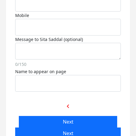
Mobile
Message to Sita Saddal (optional)
0/150
Name to appear on page
chevron_left
Next
Next