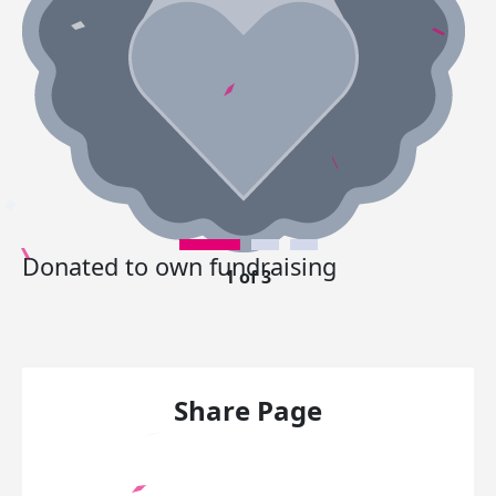
Donated to own fundraising
1 of 3
Share Page