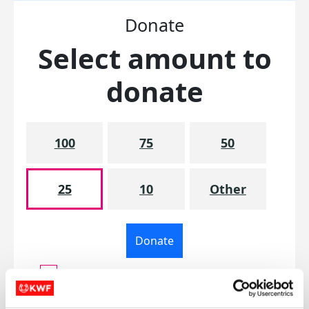
Donate
Select amount to
donate
100
75
50
25
10
Other
Donate
I'd like to remain anonymous to the
fundraiser