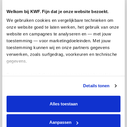
Personal Donation
Company Donation
Welkom bij KWF. Fijn dat je onze website bezoekt.
First Name *
We gebruiken cookies en vergelijkbare technieken om 
onze website goed te laten werken, het gebruik van onze 
website en campagnes te analyseren en — met jouw 
Prefix
Last Name *
toestemming — voor marketingdoeleinden. Met jouw 
toestemming kunnen wij en onze partners gegevens 
verwerken, zoals surfgedrag, voorkeuren en technische 
gegevens.
Deze gegevens helpen ons om campagnes te meten, 
Email Address *
prestaties te verbeteren en relevante KWF-content te 
Details tonen
tonen. Je kunt je toestemming op elk moment wijzigen of 
intrekken via Cookie instellingen onderaan de pagina. De 
Mobile
lijst met cookies is te vinden in het tabblad “details”.
Alles toestaan
Message to Team (optional)
Aanpassen