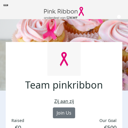
Team pinkribbon
Zij aan zij
Join Us
Raised
Our Goal
€0
€500