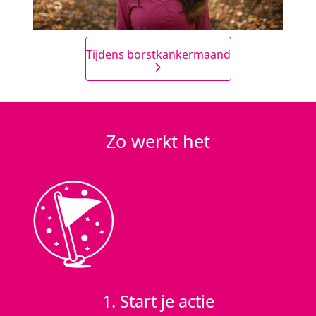
Tijdens borstkankermaand
Zo werkt het
1. Start je actie