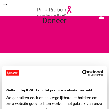
Doneer
Search for a Fundraiser
Welkom bij KWF. Fijn dat je onze website bezoekt.
Of doneer direct aan Pink Ribbon
We gebruiken cookies en vergelijkbare technieken om 
Sorry no results returned for your
onze website goed te laten werken, het gebruik van onze 