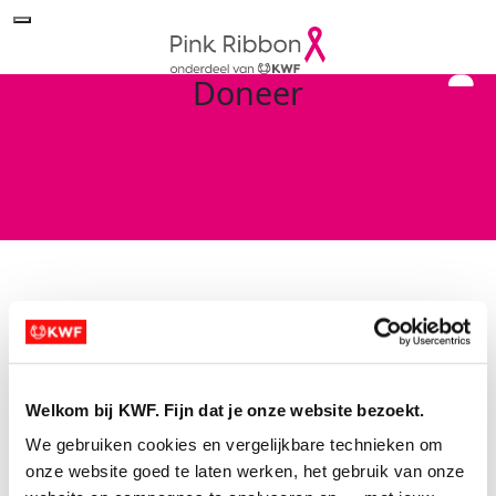
Doneer
Search for a Fundraiser
Welkom bij KWF. Fijn dat je onze website bezoekt.
Of doneer direct aan Pink Ribbon
We gebruiken cookies en vergelijkbare technieken om 
Sorry no results returned for your
onze website goed te laten werken, het gebruik van onze 