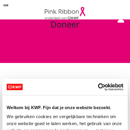
Doneer
Search for a Fundraiser
Welkom bij KWF. Fijn dat je onze website bezoekt.
Of doneer direct aan Pink Ribbon
We gebruiken cookies en vergelijkbare technieken om 
Sorry no results returned for your
onze website goed te laten werken, het gebruik van onze 