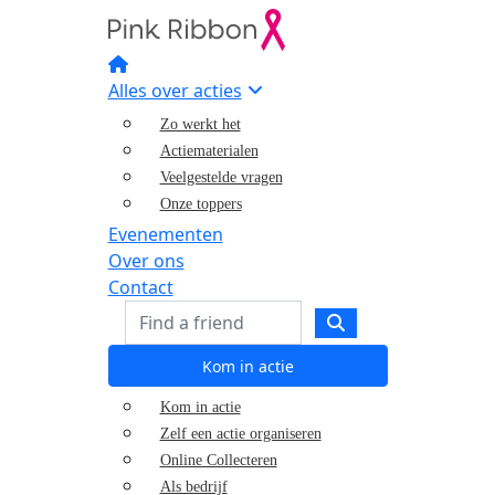
Alles over acties
Zo werkt het
Actiematerialen
Veelgestelde vragen
Onze toppers
Evenementen
Over ons
Contact
Kom in actie
Kom in actie
Zelf een actie organiseren
Online Collecteren
Als bedrijf