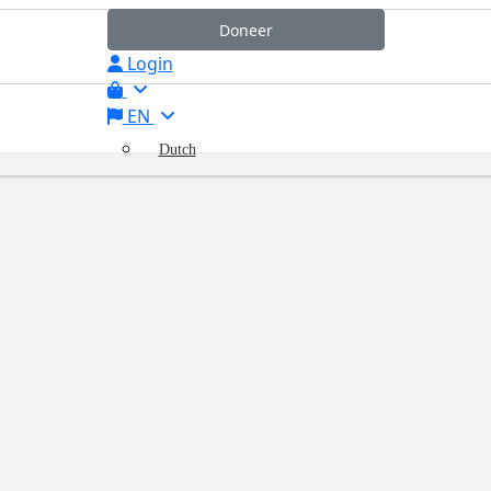
Doneer
Login
EN
Dutch