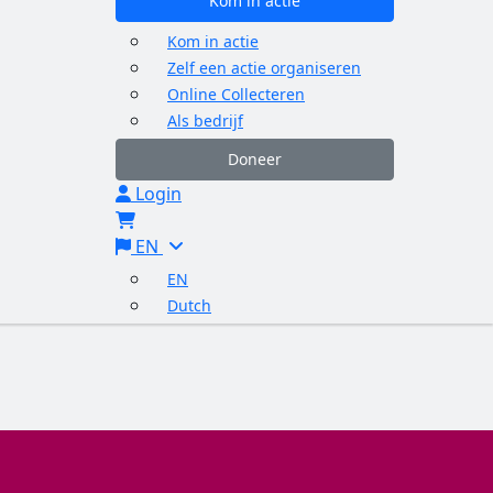
Kom in actie
Kom in actie
Zelf een actie organiseren
Online Collecteren
Als bedrijf
Doneer
Login
EN
EN
Dutch