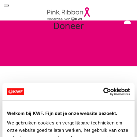
Doneer
Search for a Fundraiser
Welkom bij KWF. Fijn dat je onze website bezoekt.
Of doneer direct aan Pink Ribbon
We gebruiken cookies en vergelijkbare technieken om 
Sorry no results returned for your
onze website goed te laten werken, het gebruik van onze 