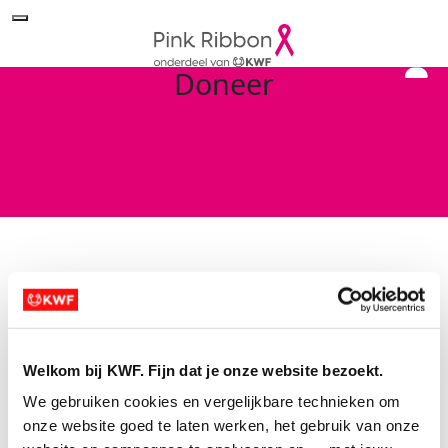
Doneer
Search for a Fundraiser
Welkom bij KWF. Fijn dat je onze website bezoekt.
Of doneer direct aan Pink Ribbon
We gebruiken cookies en vergelijkbare technieken om 
Sorry no results returned for your
onze website goed te laten werken, het gebruik van onze 