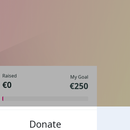
Raised
My Goal
€0
€250
Donate