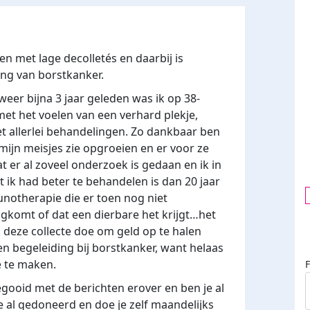
met lage decolletés en daarbij is
ng van borstkanker.
weer bijna 3 jaar geleden was ik op 38-
 met het voelen van een verhard plekje,
t allerlei behandelingen. Zo dankbaar ben
 mijn meisjes zie opgroeien en er voor ze
er al zoveel onderzoek is gedaan en ik in
t ik had beter te behandelen is dan 20 jaar
notherapie die er toen nog niet
ugkomt of dat een dierbare het krijgt…het
k deze
collecte doe om geld op te halen
n begeleiding bij borstkanker, want helaas
e te maken.
gooid met de berichten erover en ben je al
e al
gedoneerd en doe je zelf maandelijks