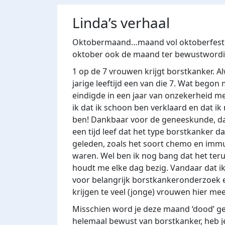
Linda’s verhaal
Oktobermaand…maand vol oktoberfesten 
oktober ook de maand ter bewustwordi
1 op de 7 vrouwen krijgt borstkanker. Al
jarige leeftijd een van die 7. Wat begon
eindigde in een jaar van onzekerheid me
ik dat ik schoon ben verklaard en dat ik
ben!
Dankbaar voor de geneeskunde, dat 
een tijd leef dat het type borstkanker da
geleden, zoals het soort chemo en immu
waren.
Wel ben ik nog bang dat het ter
houdt me elke dag bezig.
Vandaar dat i
voor belangrijk borstkankeronderzoek e
krijgen te veel (jonge) vrouwen hier me
Misschien word je deze maand ‘dood’ ge
helemaal bewust van borstkanker, heb j