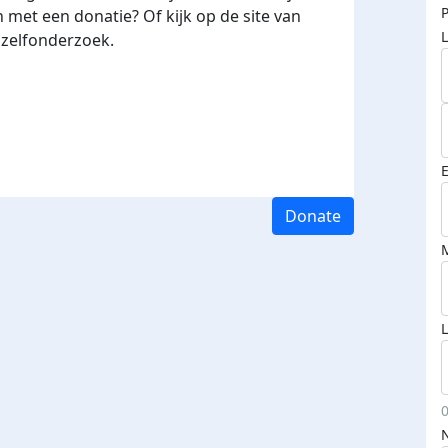
P
n met een donatie? Of kijk op de site van
 zelfonderzoek.
Donate
L