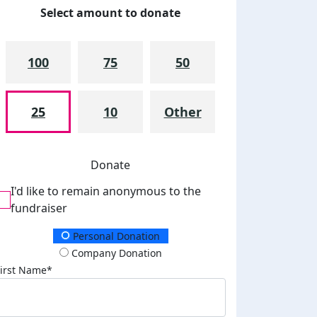
Select amount to donate
100
75
50
25
10
Other
Donate
I'd like to remain anonymous to the
fundraiser
Donation Type
Personal Donation
Company Donation
First Name*