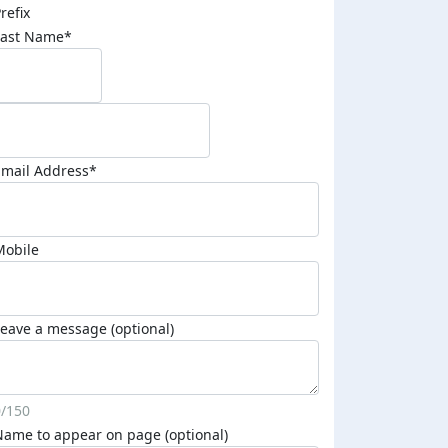
refix
Last Name*
Email Address*
Mobile
eave a message (optional)
0/150
Name to appear on page (optional)