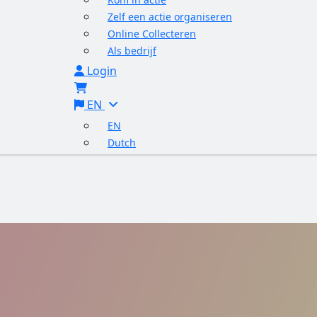
Zelf een actie organiseren
Online Collecteren
Als bedrijf
Login
EN
EN
Dutch