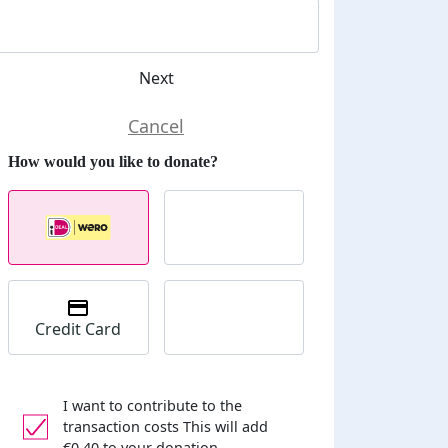
Next
Credit Card
I want to contribute to the
transaction costs
This will add
€0,40 to your donation.