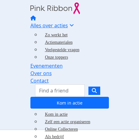
Alles over acties
Zo werkt het
Actiematerialen
Veelgestelde vragen
Onze toppers
Evenementen
Over ons
Contact
Kom in actie
Kom in actie
Zelf een actie organiseren
Online Collecteren
Als bedrijf