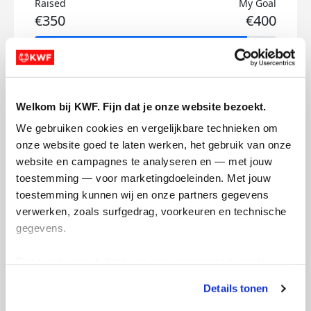
Raised
My Goal
€350
€400
Donate
Welkom bij KWF. Fijn dat je onze website bezoekt.
My updates
We gebruiken cookies en vergelijkbare technieken om 
onze website goed te laten werken, het gebruik van onze 
website en campagnes te analyseren en — met jouw 
toestemming — voor marketingdoeleinden. Met jouw 
toestemming kunnen wij en onze partners gegevens 
Nog 14 weken!
verwerken, zoals surfgedrag, voorkeuren en technische 
gegevens.
dinsdag 27 februari 2024
Nog 14 weken tot we de modder gaan
Deze gegevens helpen ons om campagnes te meten, 
trotseren. Er wordt keihard getraind. Ik wil
prestaties te verbeteren en relevante KWF-content te 
Details tonen
namelijk zo fit mogelijk zijn voor Mud
tonen. Je kunt je toestemming op elk moment wijzigen of 
Masters! Goh wat zou ze trots zijn op mijn