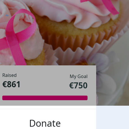
Raised
My Goal
€861
€750
Donate