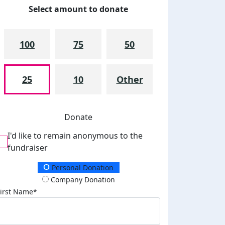
Select amount to donate
100
75
50
25
10
Other
Donate
I'd like to remain anonymous to the
fundraiser
Donation Type
Personal Donation
Company Donation
First Name*