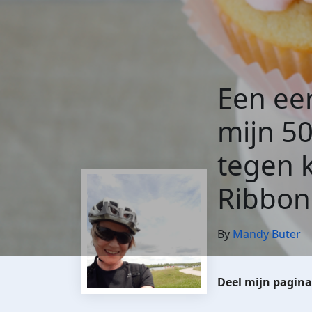
Een eer
mijn 50
tegen k
Ribbon
By
Mandy Buter