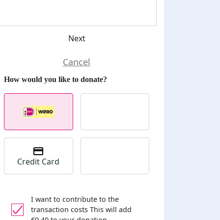
Next
Credit Card
I want to contribute to the
transaction costs
This will add
€0,40 to your donation.