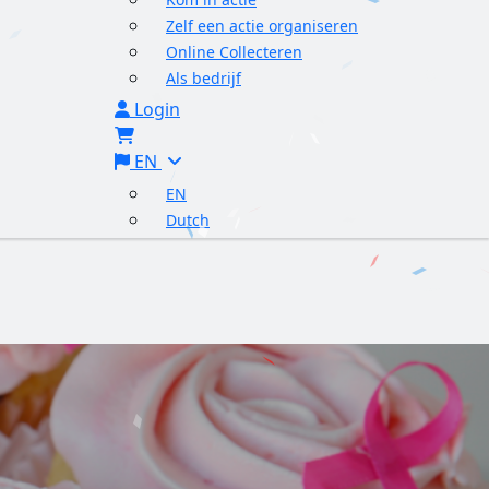
Zelf een actie organiseren
Online Collecteren
Als bedrijf
Login
EN
EN
Dutch