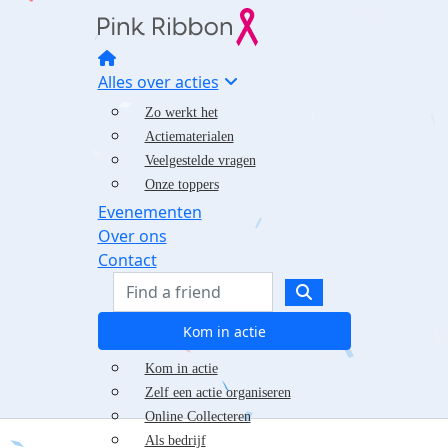
Alles over acties
Zo werkt het
Actiematerialen
Veelgestelde vragen
Onze toppers
Evenementen
Over ons
Contact
Kom in actie
Kom in actie
Zelf een actie organiseren
Online Collecteren
Als bedrijf