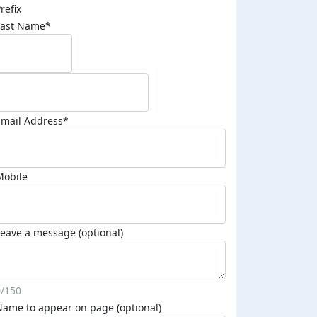
refix
Last Name*
Email Address*
Mobile
eave a message (optional)
0/150
Name to appear on page (optional)