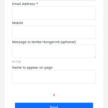
Email Address *
Mobile
Message to Iemke Hungerink (optional)
0/150
Name to appear on page
chevron_left
Next