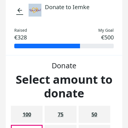
Donate to Iemke
arrow_back
Raised
My Goal
€328
€500
Donate
Select amount to
donate
100
75
50