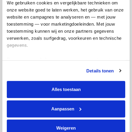
We gebruiken cookies en vergelijkbare technieken om 
onze website goed te laten werken, het gebruik van onze 
website en campagnes te analyseren en — met jouw 
Raised
My Goal
toestemming — voor marketingdoeleinden. Met jouw 
€328
€500
toestemming kunnen wij en onze partners gegevens 
verwerken, zoals surfgedrag, voorkeuren en technische 
gegevens.
Donate
Deze gegevens helpen ons om campagnes te meten, 
prestaties te verbeteren en relevante KWF-content te 
Updates
Details tonen
tonen. Je kunt je toestemming op elk moment wijzigen of 
intrekken via Cookie instellingen onderaan de pagina. De 
lijst met cookies is te vinden in het tabblad “details”.
Alles toestaan
Aanpassen
Armband met rozenkwarts
en gouden ribbon
woensdag 5 maart 2025
Weigeren